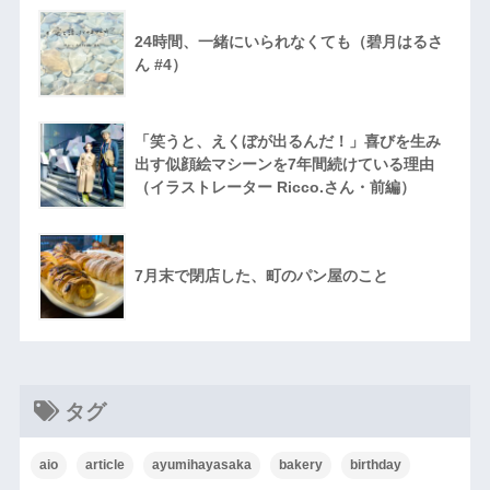
24時間、一緒にいられなくても（碧月はるさ
ん #4）
「笑うと、えくぼが出るんだ！」喜びを生み
出す似顔絵マシーンを7年間続けている理由
（イラストレーター Ricco.さん・前編）
7月末で閉店した、町のパン屋のこと
タグ
aio
article
ayumihayasaka
bakery
birthday