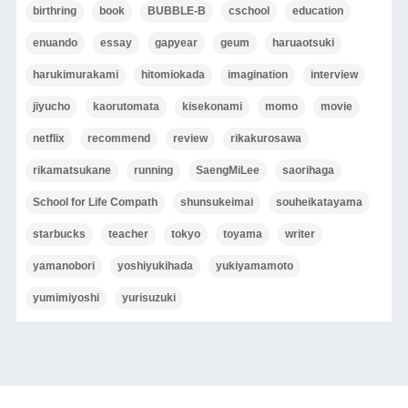
birthring
book
BUBBLE-B
cschool
education
enuando
essay
gapyear
geum
haruaotsuki
harukimurakami
hitomiokada
imagination
interview
jiyucho
kaorutomata
kisekonami
momo
movie
netflix
recommend
review
rikakurosawa
rikamatsukane
running
SaengMiLee
saorihaga
School for Life Compath
shunsukeimai
souheikatayama
starbucks
teacher
tokyo
toyama
writer
yamanobori
yoshiyukihada
yukiyamamoto
yumimiyoshi
yurisuzuki