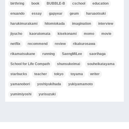
birthring
book
BUBBLE-B
cschool
education
enuando
essay
gapyear
geum
haruaotsuki
harukimurakami
hitomiokada
imagination
interview
jiyucho
kaorutomata
kisekonami
momo
movie
netflix
recommend
review
rikakurosawa
rikamatsukane
running
SaengMiLee
saorihaga
School for Life Compath
shunsukeimai
souheikatayama
starbucks
teacher
tokyo
toyama
writer
yamanobori
yoshiyukihada
yukiyamamoto
yumimiyoshi
yurisuzuki