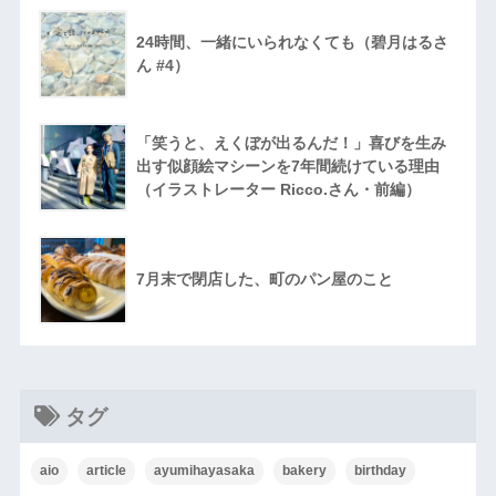
24時間、一緒にいられなくても（碧月はるさ
ん #4）
「笑うと、えくぼが出るんだ！」喜びを生み
出す似顔絵マシーンを7年間続けている理由
（イラストレーター Ricco.さん・前編）
7月末で閉店した、町のパン屋のこと
タグ
aio
article
ayumihayasaka
bakery
birthday