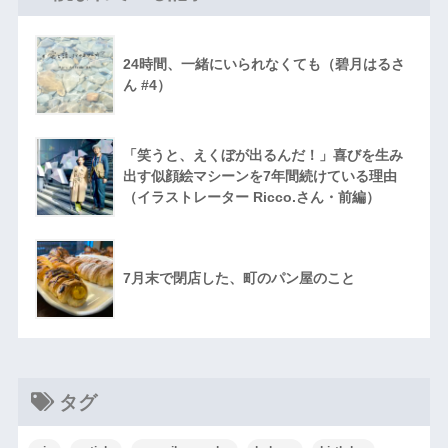
24時間、一緒にいられなくても（碧月はるさ
ん #4）
「笑うと、えくぼが出るんだ！」喜びを生み
出す似顔絵マシーンを7年間続けている理由
（イラストレーター Ricco.さん・前編）
7月末で閉店した、町のパン屋のこと
タグ