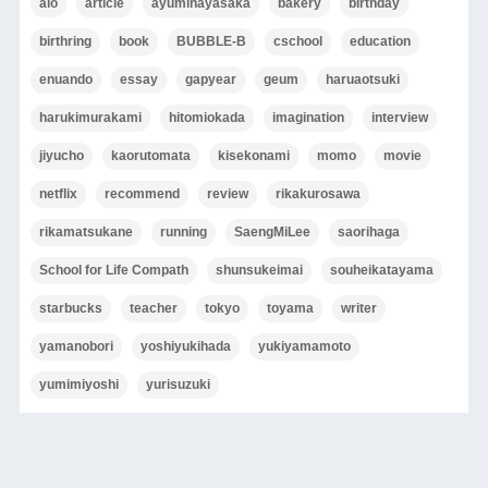
aio
article
ayumihayasaka
bakery
birthday
birthring
book
BUBBLE-B
cschool
education
enuando
essay
gapyear
geum
haruaotsuki
harukimurakami
hitomiokada
imagination
interview
jiyucho
kaorutomata
kisekonami
momo
movie
netflix
recommend
review
rikakurosawa
rikamatsukane
running
SaengMiLee
saorihaga
School for Life Compath
shunsukeimai
souheikatayama
starbucks
teacher
tokyo
toyama
writer
yamanobori
yoshiyukihada
yukiyamamoto
yumimiyoshi
yurisuzuki