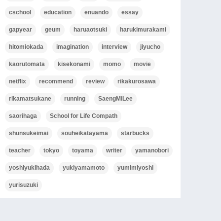
cschool
education
enuando
essay
gapyear
geum
haruaotsuki
harukimurakami
hitomiokada
imagination
interview
jiyucho
kaorutomata
kisekonami
momo
movie
netflix
recommend
review
rikakurosawa
rikamatsukane
running
SaengMiLee
saorihaga
School for Life Compath
shunsukeimai
souheikatayama
starbucks
teacher
tokyo
toyama
writer
yamanobori
yoshiyukihada
yukiyamamoto
yumimiyoshi
yurisuzuki