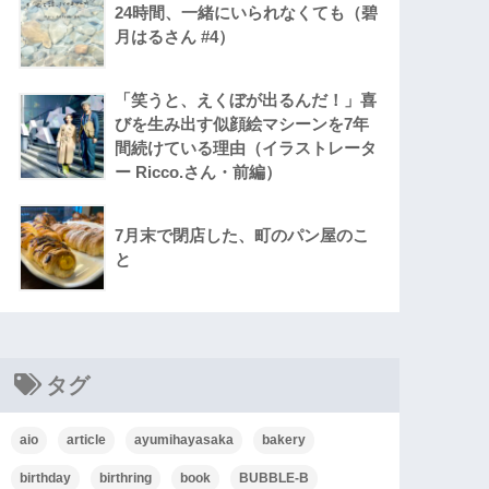
24時間、一緒にいられなくても（碧
月はるさん #4）
「笑うと、えくぼが出るんだ！」喜
びを生み出す似顔絵マシーンを7年
間続けている理由（イラストレータ
ー Ricco.さん・前編）
7月末で閉店した、町のパン屋のこ
と
タグ
aio
article
ayumihayasaka
bakery
birthday
birthring
book
BUBBLE-B