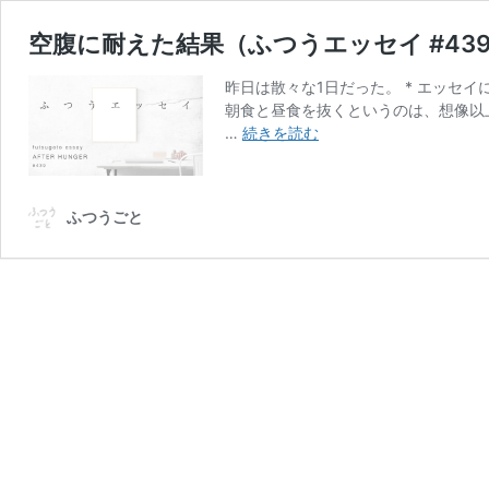
空腹に耐えた結果（ふつうエッセイ #43
昨日は散々な1日だった。 * エッセ
朝食と昼食を抜くというのは、想像以
空
…
続きを読む
腹
に
耐
ふつうごと
え
た
結
果
（ふ
つ
う
エ
ッ
セ
イ
#439）